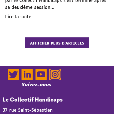
par le Collectif Handicaps s’est terminé après
sa deuxième session…
Lire la suite
AFFICHER PLUS D’ARTICLES
Twitter
LinkedIn
YouTube
Instagram
Suivez-nous
Le Collectif Handicaps
37 rue Saint-Sébastien