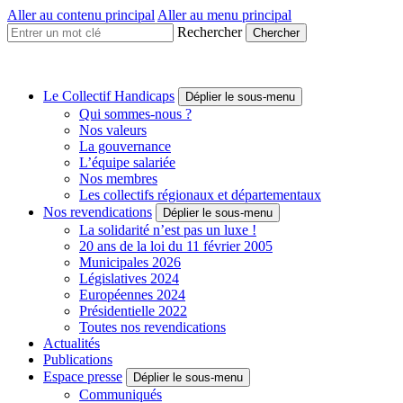
Aller au contenu principal
Aller au menu principal
Rechercher
Collectif
Handicaps
Une
Le Collectif Handicaps
Déplier le sous-menu
voix
Qui sommes-nous ?
à
Nos valeurs
faire
La gouvernance
entendre
L’équipe salariée
Nos membres
Les collectifs régionaux et départementaux
Nos revendications
Déplier le sous-menu
La solidarité n’est pas un luxe !
20 ans de la loi du 11 février 2005
Municipales 2026
Législatives 2024
Européennes 2024
Présidentielle 2022
Toutes nos revendications
Actualités
Publications
Espace presse
Déplier le sous-menu
Communiqués