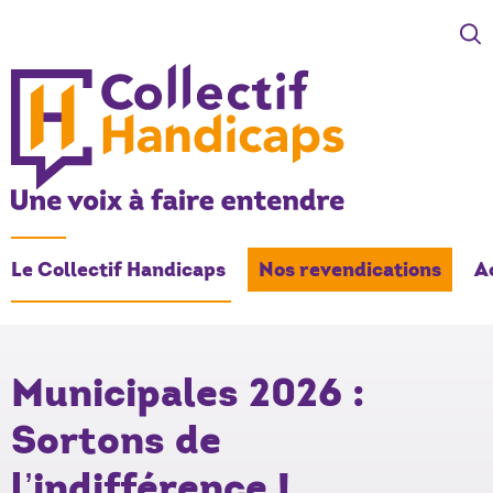
COLLECTIF HANDICAPS
Une voix à faire entendre
Le Collectif Handicaps
Nos revendications
A
- Actif
Municipales 2026 :
Sortons de
l’indifférence !