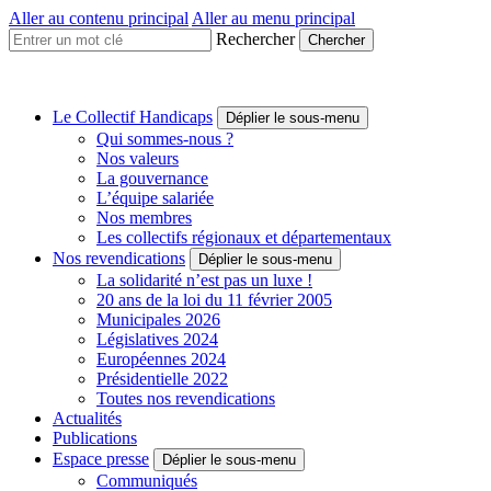
Aller au contenu principal
Aller au menu principal
Rechercher
Collectif
Handicaps
Une
Le Collectif Handicaps
Déplier le sous-menu
voix
Qui sommes-nous ?
à
Nos valeurs
faire
La gouvernance
entendre
L’équipe salariée
Nos membres
Les collectifs régionaux et départementaux
Nos revendications
Déplier le sous-menu
La solidarité n’est pas un luxe !
20 ans de la loi du 11 février 2005
Municipales 2026
Législatives 2024
Européennes 2024
Présidentielle 2022
Toutes nos revendications
Actualités
Publications
Espace presse
Déplier le sous-menu
Communiqués