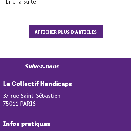
Lire la suite
AFFICHER PLUS D’ARTICLES
Twitter
LinkedIn
YouTube
Instagram
Suivez-nous
Le Collectif Handicaps
37 rue Saint-Sébastien
75011 PARIS
Infos pratiques