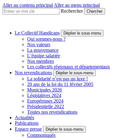
Aller au contenu principal
Aller au menu principal
Rechercher
Collectif
Handicaps
Une
Le Collectif Handicaps
Déplier le sous-menu
voix
Qui sommes-nous ?
à
Nos valeurs
faire
La gouvernance
entendre
L’équipe salariée
Nos membres
Les collectifs régionaux et départementaux
Nos revendications
Déplier le sous-menu
La solidarité n’est pas un luxe !
20 ans de la loi du 11 février 2005
Municipales 2026
Législatives 2024
Européennes 2024
Présidentielle 2022
Toutes nos revendications
Actualités
Publications
Espace presse
Déplier le sous-menu
Communiqués