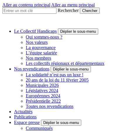
Aller au contenu principal
Aller au menu principal
Rechercher
Collectif
Handicaps
Une
Le Collectif Handicaps
Déplier le sous-menu
voix
Qui sommes-nous ?
à
Nos valeurs
faire
La gouvernance
entendre
L’équipe salariée
Nos membres
Les collectifs régionaux et départementaux
Nos revendications
Déplier le sous-menu
La solidarité n’est pas un luxe !
20 ans de la loi du 11 février 2005
Municipales 2026
Législatives 2024
Européennes 2024
Présidentielle 2022
Toutes nos revendications
Actualités
Publications
Espace presse
Déplier le sous-menu
Communiqués