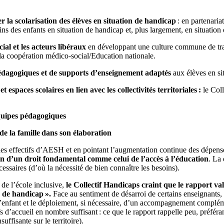
r la scolarisation des élèves en situation de handicap
: en partenaria
ins des enfants en situation de handicap et, plus largement, en situation 
ial et les acteurs libéraux
en développant une culture commune de travai
r la coopération médico-social/Education nationale.
pédagogiques et de supports d’enseignement adaptés
aux élèves en si
 espaces scolaires en lien avec les collectivités territoriales :
le Col
équipes pédagogiques
de la famille dans son élaboration
des effectifs d’AESH et en pointant l’augmentation continue des dépenses
ion d’un droit fondamental comme celui de l’accès à l’éducation
. La 
cessaires (d’où la nécessité de bien connaître les besoins).
 de l’école inclusive,
le Collectif Handicaps craint que le rapport val
s de handicap ».
Face au sentiment de désarroi de certains enseignants, 
 l’enfant et le déploiement, si nécessaire, d’un accompagnement complém
 d’accueil en nombre suffisant : ce que le rapport rappelle peu, préféra
suffisante sur le territoire).