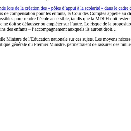
nde lors de la création des « pôles d’appui à la scolarité » dans le cadr
yens de compensation pour les enfants, la Cour des Comptes appelle au
dé
ossibles pour rendre l’école accessible, tandis que la MDPH doit rester
cune ne doit se défausser ou empiéter sur l’autre. Le risque de la propos
esoins des enfants – l’accompagnement auxquels ils auront droit…
elle Ministre de l’Education nationale sur ces sujets. Les moyens néces
ique générale du Premier Ministre, permettraient de rassurer des millier