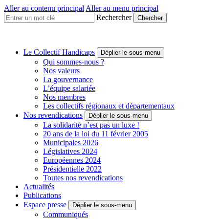
Aller au contenu principal
Aller au menu principal
Rechercher
Collectif
Handicaps
Une
Le Collectif Handicaps
Déplier le sous-menu
voix
Qui sommes-nous ?
à
Nos valeurs
faire
La gouvernance
entendre
L’équipe salariée
Nos membres
Les collectifs régionaux et départementaux
Nos revendications
Déplier le sous-menu
La solidarité n’est pas un luxe !
20 ans de la loi du 11 février 2005
Municipales 2026
Législatives 2024
Européennes 2024
Présidentielle 2022
Toutes nos revendications
Actualités
Publications
Espace presse
Déplier le sous-menu
Communiqués