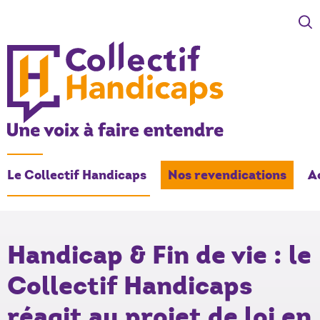
COLLECTIF HANDICAPS
Une voix à faire entendre
Le Collectif Handicaps
Nos revendications
A
- Actif
Handicap & Fin de vie : le
Collectif Handicaps
réagit au projet de loi en