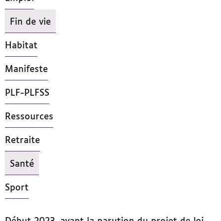
Fin de vie
- Actif
Habitat
Manifeste
PLF-PLFSS
Ressources
Retraite
Santé
- Actif
Sport
Début 2023, avant la parution du
projet de loi