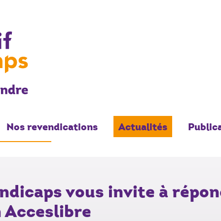
APS
Nos revendications
Actualités
Public
- Actif
andicaps vous invite à répon
n Acceslibre