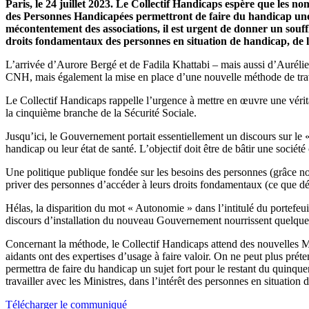
Paris, le 24 juillet 2023. Le Collectif Handicaps espère que les
des Personnes Handicapées permettront de faire du handicap une
mécontentement des associations, il est urgent de donner un souffl
droits fondamentaux des personnes en situation de handicap, de le
L’arrivée d’Aurore Bergé et de Fadila Khattabi – mais aussi d’Aurélien 
CNH, mais également la mise en place d’une nouvelle méthode de travail 
Le Collectif Handicaps rappelle l’urgence à mettre en œuvre une véri
la cinquième branche de la Sécurité Sociale.
Jusqu’ici, le Gouvernement portait essentiellement un discours sur le « b
handicap ou leur état de santé. L’objectif doit être de bâtir une société
Une politique publique fondée sur les besoins des personnes (grâce n
priver des personnes d’accéder à leurs droits fondamentaux (ce que dé
Hélas, la disparition du mot « Autonomie » dans l’intitulé du portefeu
discours d’installation du nouveau Gouvernement nourrissent quelqu
Concernant la méthode, le Collectif Handicaps attend des nouvelles Min
aidants ont des expertises d’usage à faire valoir. On ne peut plus pr
permettra de faire du handicap un sujet fort pour le restant du quinquen
travailler avec les Ministres, dans l’intérêt des personnes en situation 
Télécharger le communiqué