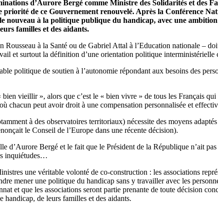
 nominations d’Aurore Bergé comme Ministre des Solidarités et des 
 priorité de ce Gouvernement renouvelé. Après la Conférence Nat
e nouveau à la politique publique du handicap, avec une ambition et
urs familles et des aidants.
Rousseau à la Santé ou de Gabriel Attal à l’Education nationale – doit, 
et surtout la définition d’une orientation politique interministérielle c
table politique de soutien à l’autonomie répondant aux besoins des per
ien vieillir », alors que c’est le « bien vivre » de tous les Français qui 
 où chacun peut avoir droit à une compensation personnalisée et effective,
otamment à des observatoires territoriaux) nécessite des moyens adapté
nonçait le Conseil de l’Europe dans une récente décision).
ille d’Aurore Bergé et le fait que le Président de la République n’ait pa
es inquiétudes…
istres une véritable volonté de co-construction : les associations repré
étendre mener une politique du handicap sans y travailler avec les per
nat et que les associations seront partie prenante de toute décision concer
de handicap, de leurs familles et des aidants.