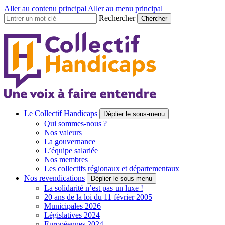
Aller au contenu principal
Aller au menu principal
Rechercher
Collectif
Handicaps
Une
Le Collectif Handicaps
Déplier le sous-menu
voix
Qui sommes-nous ?
à
Nos valeurs
faire
La gouvernance
entendre
L’équipe salariée
Nos membres
Les collectifs régionaux et départementaux
Nos revendications
Déplier le sous-menu
La solidarité n’est pas un luxe !
20 ans de la loi du 11 février 2005
Municipales 2026
Législatives 2024
Européennes 2024