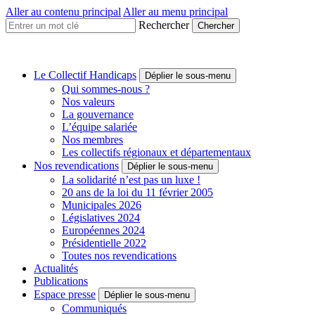
Aller au contenu principal
Aller au menu principal
Rechercher
Collectif
Handicaps
Une
Le Collectif Handicaps
Déplier le sous-menu
voix
Qui sommes-nous ?
à
Nos valeurs
faire
La gouvernance
entendre
L’équipe salariée
Nos membres
Les collectifs régionaux et départementaux
Nos revendications
Déplier le sous-menu
La solidarité n’est pas un luxe !
20 ans de la loi du 11 février 2005
Municipales 2026
Législatives 2024
Européennes 2024
Présidentielle 2022
Toutes nos revendications
Actualités
Publications
Espace presse
Déplier le sous-menu
Communiqués