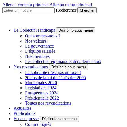
Aller au contenu principal
Aller au menu principal
Rechercher
Collectif
Handicaps
Une
Le Collectif Handicaps
Déplier le sous-menu
voix
Qui sommes-nous ?
à
Nos valeurs
faire
La gouvernance
entendre
L’équipe salariée
Nos membres
Les collectifs régionaux et départementaux
Nos revendications
Déplier le sous-menu
La solidarité n’est pas un luxe !
20 ans de la loi du 11 février 2005
Municipales 2026
Législatives 2024
Européennes 2024
Présidentielle 2022
Toutes nos revendications
Actualités
Publications
Espace presse
Déplier le sous-menu
Communiqués