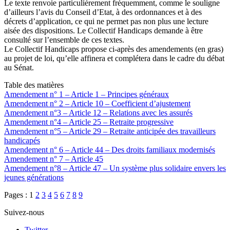
Le texte renvoie particulièrement fréquemment, comme le souligne
d’ailleurs l’avis du Conseil d’Etat, à des ordonnances et à des
décrets d’application, ce qui ne permet pas non plus une lecture
aisée des dispositions. Le Collectif Handicaps demande à être
consulté sur l’ensemble de ces textes.
Le Collectif Handicaps propose ci-après des amendements (en gras)
au projet de loi, qu’elle affinera et complétera dans le cadre du débat
au Sénat.
Table des matières
Amendement n° 1 – Article 1 – Principes généraux
Amendement n° 2 – Article 10 – Coefficient d’ajustement
Amendement n°3 – Article 12 – Relations avec les assurés
Amendement n°4 – Article 25 – Retraite progressive
Amendement n°5 – Article 29 – Retraite anticipée des travailleurs
handicapés
Amendement n° 6 – Article 44 – Des droits familiaux modernisés
Amendement n° 7 – Article 45
Amendement n°8 – Article 47 – Un système plus solidaire envers les
jeunes générations
Pages :
1
2
3
4
5
6
7
8
9
Suivez-nous
Twitter