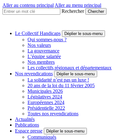
Aller au contenu principal
Aller au menu principal
Rechercher
Collectif
Handicaps
Une
Le Collectif Handicaps
Déplier le sous-menu
voix
Qui sommes-nous ?
à
Nos valeurs
faire
La gouvernance
entendre
L’équipe salariée
Nos membres
Les collectifs régionaux et départementaux
Nos revendications
Déplier le sous-menu
La solidarité n’est pas un luxe !
20 ans de la loi du 11 février 2005
Municipales 2026
Législatives 2024
Européennes 2024
Présidentielle 2022
Toutes nos revendications
Actualités
Publications
Espace presse
Déplier le sous-menu
Communiqués