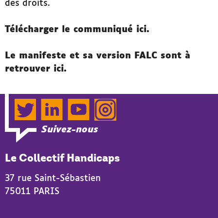
des droits.
Télécharger le communiqué
i
c
i
.
Le manifeste et sa version FALC sont à
retrouver
ici
.
Twitter
LinkedIn
YouTube
Instagram
Suivez-nous
Le Collectif Handicaps
37 rue Saint-Sébastien
75011 PARIS